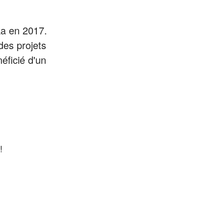
ka en 2017.
es projets
éficié d'un
!