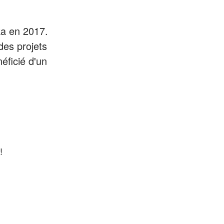
ka en 2017.
es projets
éficié d'un
!