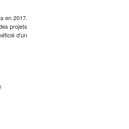
ka en 2017.
es projets
éficié d'un
!