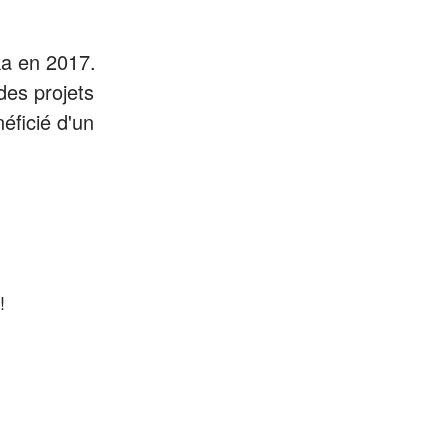
ka en 2017.
es projets
éficié d'un
!